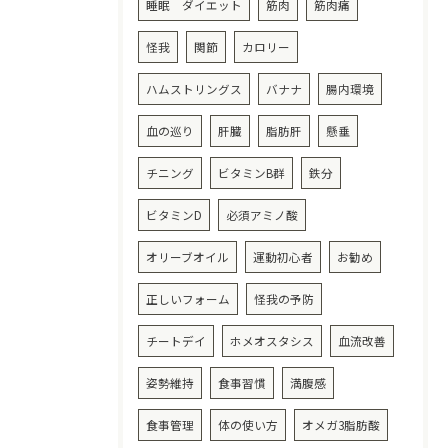
睡眠 ダイエット
筋肉
筋肉痛
怪我
関節
カロリー
ハムストリングス
バナナ
腸内環境
血の巡り
肝臓
脂肪肝
懸垂
チニング
ビタミンB群
鉄分
ビタミンD
必須アミノ酸
オリーブオイル
運動初心者
お勧め
正しいフォーム
怪我の予防
チートデイ
ホメオスタシス
血流改善
姿勢維持
食事習慣
満腹感
食事管理
体の使い方
オメガ3脂肪酸