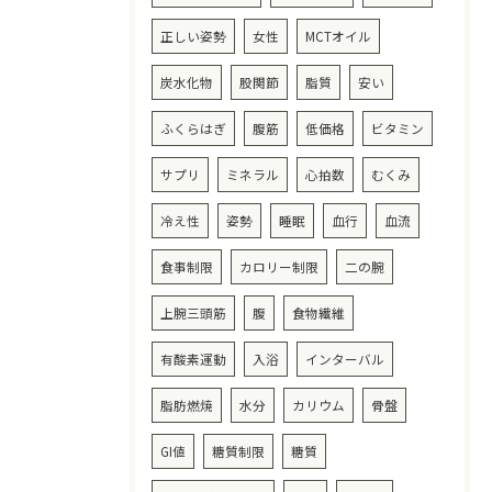
正しい姿勢
女性
MCTオイル
炭水化物
股関節
脂質
安い
ふくらはぎ
腹筋
低価格
ビタミン
サプリ
ミネラル
心拍数
むくみ
冷え性
姿勢
睡眠
血行
血流
食事制限
カロリー制限
二の腕
上腕三頭筋
腹
食物繊維
有酸素運動
入浴
インターバル
脂肪燃焼
水分
カリウム
骨盤
GI値
糖質制限
糖質