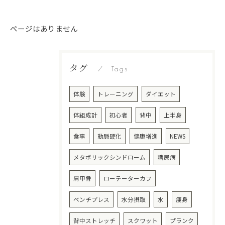
ページはありません
タグ
Tags
体験
トレーニング
ダイエット
体組成計
初心者
背中
上半身
食事
動脈硬化
健康増進
NEWS
メタボリックシンドローム
糖尿病
肩甲骨
ローテーターカフ
ベンチプレス
水分摂取
水
痩身
背中ストレッチ
スクワット
プランク