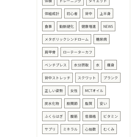
体験
トレーニング
ダイエット
体組成計
初心者
背中
上半身
食事
動脈硬化
健康増進
NEWS
メタボリックシンドローム
糖尿病
肩甲骨
ローテーターカフ
ベンチプレス
水分摂取
水
痩身
背中ストレッチ
スクワット
プランク
正しい姿勢
女性
MCTオイル
炭水化物
股関節
脂質
安い
ふくらはぎ
腹筋
低価格
ビタミン
サプリ
ミネラル
心拍数
むくみ