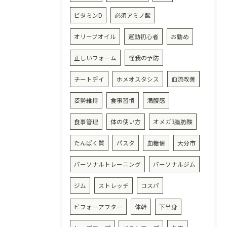
ビタミンD
必須アミノ酸
オリーブオイル
運動初心者
お勧め
正しいフォーム
怪我の予防
チートデイ
ホメオスタシス
血流改善
姿勢維持
食事習慣
満腹感
食事管理
体の使い方
オメガ3脂肪酸
たんぱく質
パスタ
血糖値
大分市
パーソナルトレーニング
パーソナルジム
ジム
ストレッチ
コスパ
ビフォーアフター
体幹
下半身