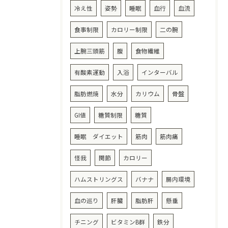
冷え性
姿勢
睡眠
血行
血流
食事制限
カロリー制限
二の腕
上腕三頭筋
腹
食物繊維
有酸素運動
入浴
インターバル
脂肪燃焼
水分
カリウム
骨盤
GI値
糖質制限
糖質
睡眠 ダイエット
筋肉
筋肉痛
怪我
関節
カロリー
ハムストリングス
バナナ
腸内環境
血の巡り
肝臓
脂肪肝
懸垂
チニング
ビタミンB群
鉄分